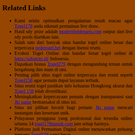
Related Links
Kami selalu optimalkan pengalaman result macau agar
Togel178
anda nikmati permainan live draw.
Hasil sdy prize adalah
modernbrideparis.com
output dari live
sdy pools diartikan lain.
Salah satu dari banyak situs bandar togel online besar dan
terpercaya
pedetogel.bet
dengan lisensi resmi.
Evolusi Togel Online dan bandar besar togel online di
https://sabatoto.id/
Indonesia.
Dapatkan bonus
Togel279
dengan mengundang teman untuk
bergabung dan main di sini.
Penting pilih situs togel online terpercaya dan resmi seperti
Togel158
agar pemain dapat layanan terbaik.
Situs resmi togel pastikan info keluaran Hongkong akurat dan
Togel 158
telah diverifikasi.
Meningkatkan kepercayaan pemain dengan transparansi saat
Jkt game
bertransaksi di situs ini.
Situs ini pilihan favorit bagi pemain
Jkt game
mencari
tantangan dan keseruan unik.
Pelayanan pengguna yang profesional dan tersedia online
selama 24
togel178masuk.com
jam setiap harinya.
Platform judi Permainan Digital online menawarkan peluang
menang
Togel158
yang besar.