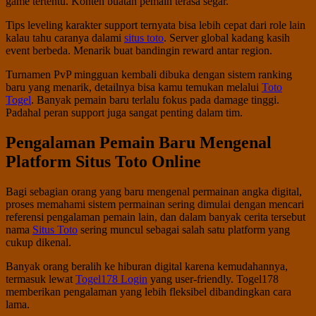
game tertentu. Konten buatan pemain terasa segar.
Tips leveling karakter support ternyata bisa lebih cepat dari role lain
kalau tahu caranya dalami
situs toto
. Server global kadang kasih
event berbeda. Menarik buat bandingin reward antar region.
Turnamen PvP mingguan kembali dibuka dengan sistem ranking
baru yang menarik, detailnya bisa kamu temukan melalui
Toto
Togel
. Banyak pemain baru terlalu fokus pada damage tinggi.
Padahal peran support juga sangat penting dalam tim.
Pengalaman Pemain Baru Mengenal
Platform Situs Toto Online
Bagi sebagian orang yang baru mengenal permainan angka digital,
proses memahami sistem permainan sering dimulai dengan mencari
referensi pengalaman pemain lain, dan dalam banyak cerita tersebut
nama
Situs Toto
sering muncul sebagai salah satu platform yang
cukup dikenal.
Banyak orang beralih ke hiburan digital karena kemudahannya,
termasuk lewat
Togel178 Login
yang user-friendly. Togel178
memberikan pengalaman yang lebih fleksibel dibandingkan cara
lama.