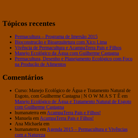
Tópicos recentes
Permacultura – Programa de Imersão 2015
Bioconstrução e Bioarquitetura com Xico Lima
Vivência de Permacultura e AcampaTerra Pais e Filhos
Manejo Ecológico da Água com Guilherme Castagna
Permacultura, Desenho e Planejamento Ecológico com Foco
na Produção de Alimentos
Comentários
Curso: Manejo Ecológico de Água e Tratamento Natural de
Esgoto, com Guilherme Castagna | N O W M A S T Ê
em
Manejo Ecológico de Água e Tratamento Natural de Esgoto
com Guilherme Castagna
humanaterra
em
AcampaTerra Pais e Filhos!
Manuela
em
AcampaTerra Pais e Filhos!
Ana Michaela
em
humanaterra
em
Agenda 2015 – Permacultura e Vivências
com a Natureza