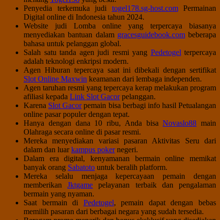
Penyedia terkemuka judi
togel178.sg-host.com
Permainan
Digital online di Indonesia tahun 2024.
Website judi Lomba online yang terpercaya biasanya
menyediakan bantuan dalam
gracesguidebook.com
beberapa
bahasa untuk pelanggan global.
Salah satu tanda agen judi resmi yang
Pedetogel
terpercaya
adalah teknologi enkripsi modern.
Agen Hiburan tepercaya saat ini dibekali dengan sertifikat
Slot Online Maxwin
keamanan dari lembaga independen.
Agen taruhan resmi yang tepercaya kerap melakukan program
afiliasi kepada
Link Slot Gacor
pelanggan.
Karena
Slot Gacor
pemain bisa berbagi info hasil Petualangan
online pasar populer dengan tepat.
Hanya dengan dana 10 ribu, Anda bisa
Novaslo88
main
Olahraga secara online di pasar resmi.
Mereka menyediakan variasi pasaran Aktivitas Seru dari
dalam dan luar
kampus poker
negeri.
Dalam era digital, kenyamanan bermain online memikat
banyak orang
Sabatoto
untuk beralih platform.
Mereka selalu menjaga kepercayaan pemain dengan
memberikan
Jktgame
pelayanan terbaik dan pengalaman
bermain yang nyaman.
Saat bermain di
Pedetogel
, pemain dapat dengan bebas
memilih pasaran dari berbagai negara yang sudah tersedia.