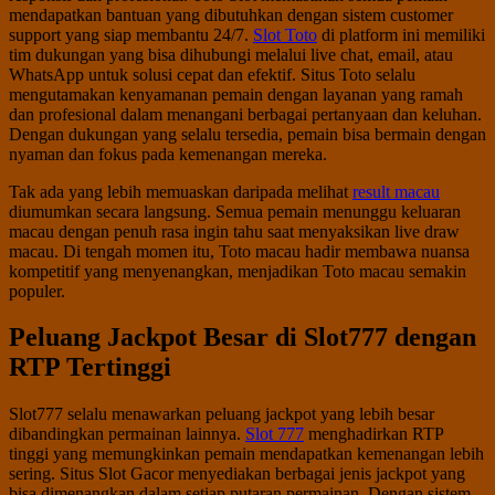
mendapatkan bantuan yang dibutuhkan dengan sistem customer
support yang siap membantu 24/7.
Slot Toto
di platform ini memiliki
tim dukungan yang bisa dihubungi melalui live chat, email, atau
WhatsApp untuk solusi cepat dan efektif. Situs Toto selalu
mengutamakan kenyamanan pemain dengan layanan yang ramah
dan profesional dalam menangani berbagai pertanyaan dan keluhan.
Dengan dukungan yang selalu tersedia, pemain bisa bermain dengan
nyaman dan fokus pada kemenangan mereka.
Tak ada yang lebih memuaskan daripada melihat
result macau
diumumkan secara langsung. Semua pemain menunggu keluaran
macau dengan penuh rasa ingin tahu saat menyaksikan live draw
macau. Di tengah momen itu, Toto macau hadir membawa nuansa
kompetitif yang menyenangkan, menjadikan Toto macau semakin
populer.
Peluang Jackpot Besar di Slot777 dengan
RTP Tertinggi
Slot777 selalu menawarkan peluang jackpot yang lebih besar
dibandingkan permainan lainnya.
Slot 777
menghadirkan RTP
tinggi yang memungkinkan pemain mendapatkan kemenangan lebih
sering. Situs Slot Gacor menyediakan berbagai jenis jackpot yang
bisa dimenangkan dalam setiap putaran permainan. Dengan sistem