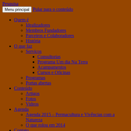
Pesquisa
Pular para o conteúdo
Menu principal
Quem é
Idealizadores
Membros Fundadores
Parceiros e Colaboradores
História
O que faz
Serviços
Consultorias
Programa Um dia Na Terra
Acampamentos
Cursos e Oficinas
Programas
Portas abertas
Conteúdo
Artigos
Fotos
Videos
Agenda
Agenda 2015 – Permacultura e Vivências com a
Natureza
O que rolou em 2014
Contato