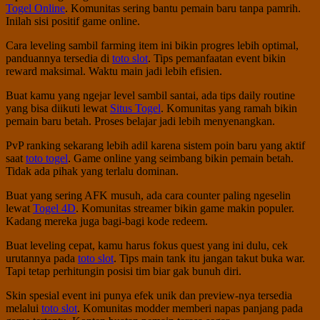
Togel Online
. Komunitas sering bantu pemain baru tanpa pamrih.
Inilah sisi positif game online.
Cara leveling sambil farming item ini bikin progres lebih optimal,
panduannya tersedia di
toto slot
. Tips pemanfaatan event bikin
reward maksimal. Waktu main jadi lebih efisien.
Buat kamu yang ngejar level sambil santai, ada tips daily routine
yang bisa diikuti lewat
Situs Togel
. Komunitas yang ramah bikin
pemain baru betah. Proses belajar jadi lebih menyenangkan.
PvP ranking sekarang lebih adil karena sistem poin baru yang aktif
saat
toto togel
. Game online yang seimbang bikin pemain betah.
Tidak ada pihak yang terlalu dominan.
Buat yang sering AFK musuh, ada cara counter paling ngeselin
lewat
Togel 4D
. Komunitas streamer bikin game makin populer.
Kadang mereka juga bagi-bagi kode redeem.
Buat leveling cepat, kamu harus fokus quest yang ini dulu, cek
urutannya pada
toto slot
. Tips main tank itu jangan takut buka war.
Tapi tetap perhitungin posisi tim biar gak bunuh diri.
Skin spesial event ini punya efek unik dan preview-nya tersedia
melalui
toto slot
. Komunitas modder memberi napas panjang pada