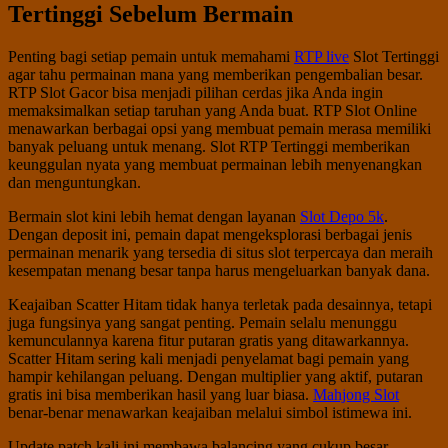
Tertinggi Sebelum Bermain
Penting bagi setiap pemain untuk memahami
RTP live
Slot Tertinggi
agar tahu permainan mana yang memberikan pengembalian besar.
RTP Slot Gacor bisa menjadi pilihan cerdas jika Anda ingin
memaksimalkan setiap taruhan yang Anda buat. RTP Slot Online
menawarkan berbagai opsi yang membuat pemain merasa memiliki
banyak peluang untuk menang. Slot RTP Tertinggi memberikan
keunggulan nyata yang membuat permainan lebih menyenangkan
dan menguntungkan.
Bermain slot kini lebih hemat dengan layanan
Slot Depo 5k
.
Dengan deposit ini, pemain dapat mengeksplorasi berbagai jenis
permainan menarik yang tersedia di situs slot terpercaya dan meraih
kesempatan menang besar tanpa harus mengeluarkan banyak dana.
Keajaiban Scatter Hitam tidak hanya terletak pada desainnya, tetapi
juga fungsinya yang sangat penting. Pemain selalu menunggu
kemunculannya karena fitur putaran gratis yang ditawarkannya.
Scatter Hitam sering kali menjadi penyelamat bagi pemain yang
hampir kehilangan peluang. Dengan multiplier yang aktif, putaran
gratis ini bisa memberikan hasil yang luar biasa.
Mahjong Slot
benar-benar menawarkan keajaiban melalui simbol istimewa ini.
Update patch kali ini membawa balancing yang cukup besar