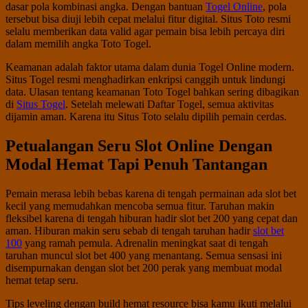
dasar pola kombinasi angka. Dengan bantuan
Togel Online
, pola
tersebut bisa diuji lebih cepat melalui fitur digital. Situs Toto resmi
selalu memberikan data valid agar pemain bisa lebih percaya diri
dalam memilih angka Toto Togel.
Keamanan adalah faktor utama dalam dunia Togel Online modern.
Situs Togel resmi menghadirkan enkripsi canggih untuk lindungi
data. Ulasan tentang keamanan Toto Togel bahkan sering dibagikan
di
Situs Togel
. Setelah melewati Daftar Togel, semua aktivitas
dijamin aman. Karena itu Situs Toto selalu dipilih pemain cerdas.
Petualangan Seru Slot Online Dengan
Modal Hemat Tapi Penuh Tantangan
Pemain merasa lebih bebas karena di tengah permainan ada slot bet
kecil yang memudahkan mencoba semua fitur. Taruhan makin
fleksibel karena di tengah hiburan hadir slot bet 200 yang cepat dan
aman. Hiburan makin seru sebab di tengah taruhan hadir
slot bet
100
yang ramah pemula. Adrenalin meningkat saat di tengah
taruhan muncul slot bet 400 yang menantang. Semua sensasi ini
disempurnakan dengan slot bet 200 perak yang membuat modal
hemat tetap seru.
Tips leveling dengan build hemat resource bisa kamu ikuti melalui